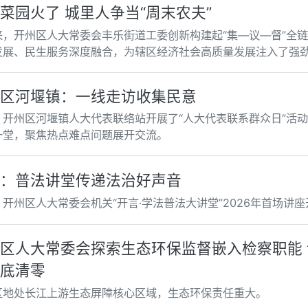
菜园火了 城里人争当“周末农夫”
来，开州区人大常委会丰乐街道工委创新构建起“集—议—督”全
发展、民生服务深度融合，为辖区经济社会高质量发展注入了强
区河堰镇：一线走访收集民意
，开州区河堰镇人大代表联络站开展了“人大代表联系群众日”活
一堂，聚焦热点难点问题展开交流。
：普法讲堂传递法治好声音
开州区人大常委会机关“开言·学法普法大讲堂”2026年首场讲
区人大常委会探索生态环保监督嵌入检察职能
底清零
区地处长江上游生态屏障核心区域，生态环保责任重大。