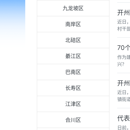
九龙坡区
开州
近日
南岸区
村干
北碚区
70
綦江区
作为
兴？
巴南区
开州
长寿区
近日
镇街
江津区
代表
合川区
日前