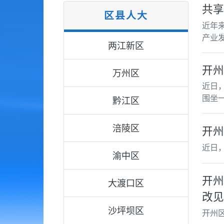
共享
区县人大
近年
产业
两江新区
开州
万州区
近日
围坐
黔江区
涪陵区
开州
近日，
渝中区
开州
大渡口区
改见
沙坪坝区
开州