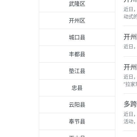
武隆区
近日
动式
开州区
开州
城口县
近日
丰都县
开州
垫江县
近日
“拉
忠县
多跨
云阳县
近日
奉节县
活动