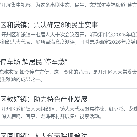
程开展集中视察，为这条串联生态、民生、文旅的“幸福廊道”建
区和谦镇：票决确定8项民生实事
，开州区和谦镇十七届人大十次会议召开，听取和审议2025年
并组织人大代表开展项目满意度测评，同时票决确定2026年度
停车场 解居民“停车愁”
一位难求”到如今停车方便，这一变化的背后，是开州区人大常委
民生难题的成果之一。
区敦好镇：助力特色产业发展
，开州区敦好镇人大组织区、镇人大代表聚焦柠檬、红豆杉、龙
，深入鹿鸣、官亭、龙珠等村开展集中视察活动。
区厚坝镇：人大代表院坝普法