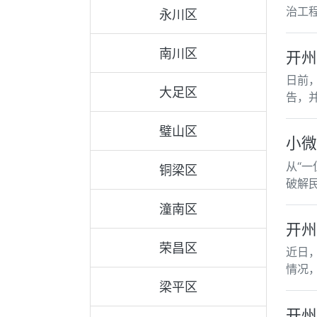
治工
永川区
南川区
开州
日前
大足区
告，
璧山区
小微
从“
铜梁区
破解
潼南区
开州
荣昌区
近日
情况
梁平区
开州