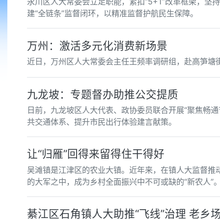
永川区人大常委会立足职能，紧扣“5+1”改革框架，
建“全链条”监督闭环，以精准监督护航民生保障。
万州：激活多元化消费新场景
近日，万州区人大常委会主任王频率调研组，赴高笋塘
九龙坡：专题督办助推公交提质
日前，九龙坡区人大代表、政协委员联合开展“聚焦畅通
共交通体系、提升市民出行体验建言献策。
让“归雁”回得来留得住干得好
吴滩镇是江津区的农业大镇。近年来，在镇人大监督推动
的大军之中，成为乡村全面振兴中不可或缺的“新农人”
綦江区石角镇人大助推“飞线”治理 老乡场