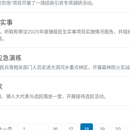
来农场”项目开展了一场招商引资专项调研活动。
生实事
，听取和审议2025年度镇级民生实事项目实施情况报告，并组
目。
应急演练
民兵等相关部门人员走进大洞河乡重点林区，开展森林防火实战
求
名县、镇人大代表与选民围坐一堂，开展接待选民活动。
上一页
1
16
17
18
19
20
...