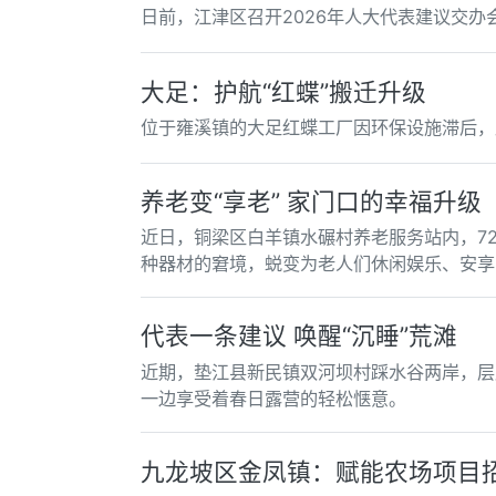
日前，江津区召开2026年人大代表建议交
大足：护航“红蝶”搬迁升级
位于雍溪镇的大足红蝶工厂因环保设施滞后，
养老变“享老” 家门口的幸福升级
近日，铜梁区白羊镇水碾村养老服务站内，7
种器材的窘境，蜕变为老人们休闲娱乐、安享
代表一条建议 唤醒“沉睡”荒滩
近期，垫江县新民镇双河坝村踩水谷两岸，层
一边享受着春日露营的轻松惬意。
九龙坡区金凤镇：赋能农场项目