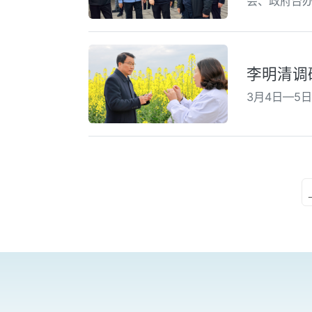
会、政府台
李明清调
3月4日—5