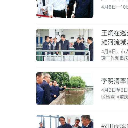
4月8日—1
王炯在巡
滩河流域
4月9日，
理工作和重庆
李明清率
4月2日至3
区检查《重
赵世庆率