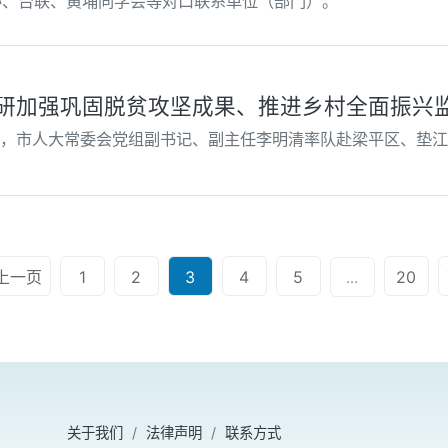
办、台联、黄埔同学会等对口联系单位（部门）。
研加强巩固脱贫攻坚成果、推进乡村全面振兴
日，市人大常委会党组副书记、副主任李明清率队赴梁平区、垫
上一页
1
2
3
4
5
20
...
关于我们
法律声明
联系方式