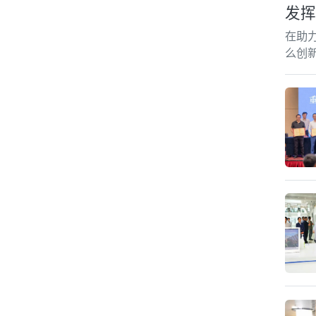
发挥
在助
么创