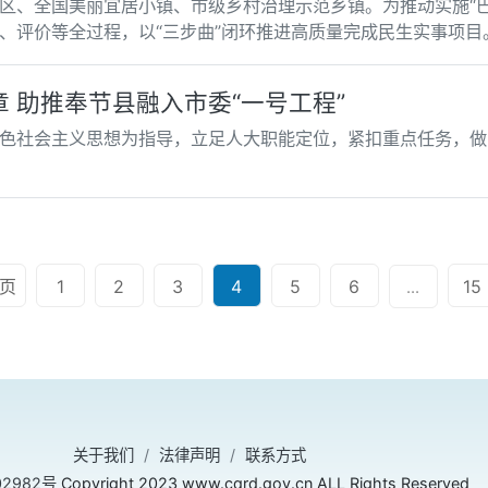
区、全国美丽宜居小镇、市级乡村治理示范乡镇。为推动实施“巴
、评价等全过程，以“三步曲”闭环推进高质量完成民生实事项目
 助推奉节县融入市委“一号工程”
社会主义思想为指导，立足人大职能定位，紧扣重点任务，做实“融”
页
1
2
3
4
5
6
15
...
关于我们
法律声明
联系方式
02982号
Copyright 2023 www.cqrd.gov.cn ALL Rights Reserved