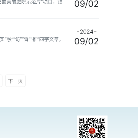
蜀美丽庭院示范片”项目，镇
09/02
。
2024
“访”“督”“推”四字文章，
09/02
下一页